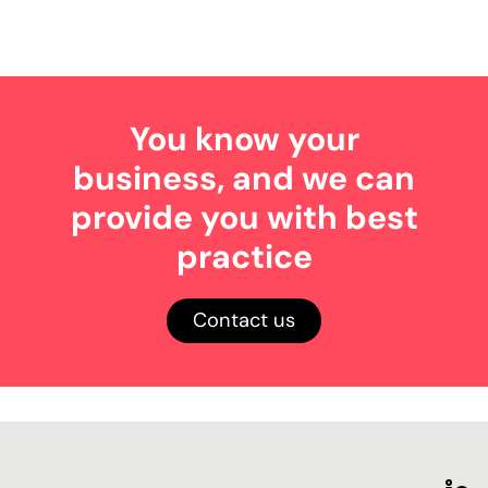
You know your
business, and we can
provide you with best
practice
Contact us